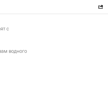
ей.
ят с
вам водного