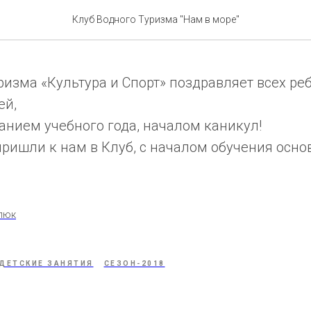
родный день защиты дет
Клуб Водного Туризма "Нам в море"
ризма «Культура и Спорт» поздравляет всех реб
ей,
чанием учебного года, началом каникул!
пришли к нам в Клуб, с началом обучения осно
люк
ДЕТСКИЕ ЗАНЯТИЯ
СЕЗОН-2018